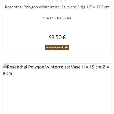
Durchschnittliche Bewertung von 0 von 5 Sternen
Rosenthal Polygon Winterreise: Sauciere 2-tlg. UT = 17,5 cm
1. Wahl - Neuware
Regulärer Preis:
68,50 €
In den Warenkorb