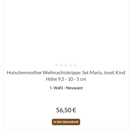
Durchschnittliche Bewertung von 0 von 5 Sternen
Hutschenreuther Weihnachtskrippe: Set Maria, Josef, Kind
Höhe 9,5 - 10 - 5 cm
1. Wahl - Neuware
Regulärer Preis:
56,50 €
In den Warenkorb