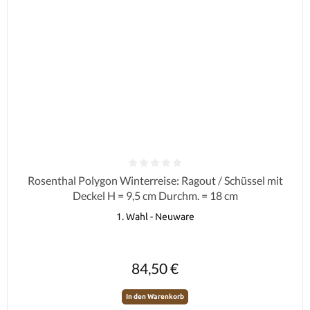
Durchschnittliche Bewertung von 0 von 5 Sternen
Rosenthal Polygon Winterreise: Ragout / Schüssel mit
Deckel H = 9,5 cm Durchm. = 18 cm
1. Wahl - Neuware
Regulärer Preis:
84,50 €
In den Warenkorb