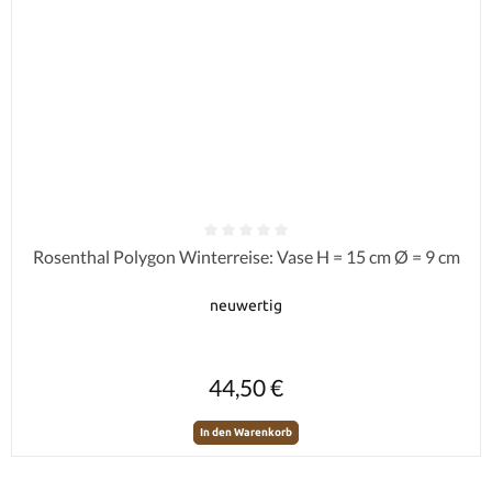
Durchschnittliche Bewertung von 0 von 5 Sternen
Rosenthal Polygon Winterreise: Vase H = 15 cm Ø = 9 cm
neuwertig
Regulärer Preis:
44,50 €
In den Warenkorb