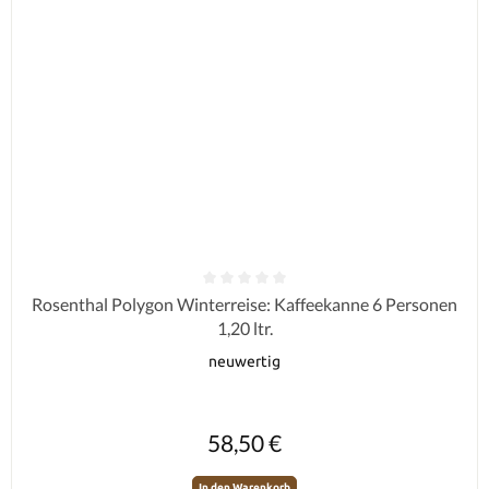
Durchschnittliche Bewertung von 0 von 5 Sternen
Rosenthal Polygon Winterreise: Kaffeekanne 6 Personen
1,20 ltr.
neuwertig
Regulärer Preis:
58,50 €
In den Warenkorb