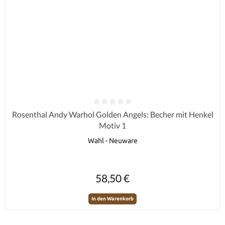
Durchschnittliche Bewertung von 0 von 5 Sternen
Rosenthal Andy Warhol Golden Angels: Becher mit Henkel
Motiv 1
Wahl - Neuware
Regulärer Preis:
58,50 €
In den Warenkorb