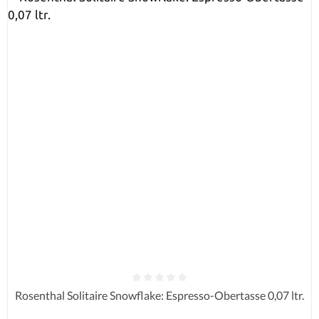
Durchschnittliche Bewertung von 0 von 5 Sternen
Rosenthal Solitaire Snowflake: Espresso-Obertasse 0,07 ltr.