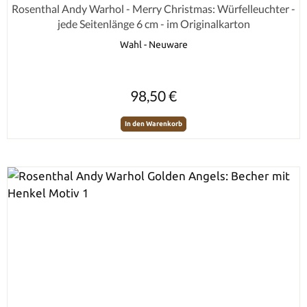
Durchschnittliche Bewertung von 0 von 5 Sternen
Rosenthal Andy Warhol - Merry Christmas: Würfelleuchter -
jede Seitenlänge 6 cm - im Originalkarton
Wahl - Neuware
Regulärer Preis:
98,50 €
In den Warenkorb