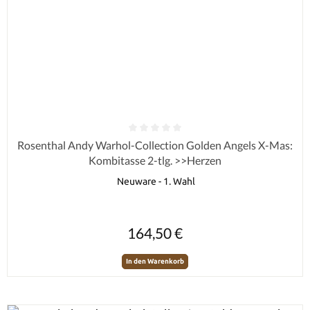
Durchschnittliche Bewertung von 0 von 5 Sternen
Rosenthal Andy Warhol-Collection Golden Angels X-Mas:
Kombitasse 2-tlg. >>Herzen
Neuware - 1. Wahl
Regulärer Preis:
164,50 €
In den Warenkorb