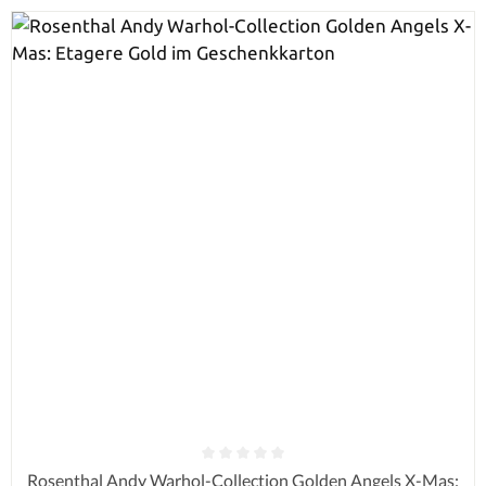
Durchschnittliche Bewertung von 0 von 5 Sternen
Rosenthal Andy Warhol-Collection Golden Angels X-Mas: