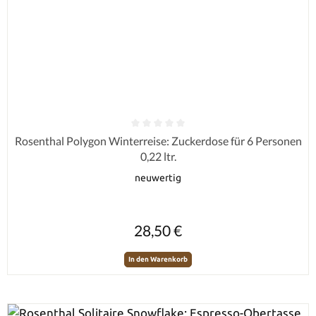
Durchschnittliche Bewertung von 0 von 5 Sternen
Rosenthal Polygon Winterreise: Zuckerdose für 6 Personen
0,22 ltr.
neuwertig
Regulärer Preis:
28,50 €
In den Warenkorb