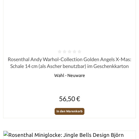
Durchschnittliche Bewertung von 0 von 5 Sternen
Rosenthal Andy Warhol-Collection Golden Angels X-Mas:
Schale 14 cm (als Ascher benutzbar) im Geschenkkarton
Wahl - Neuware
Regulärer Preis:
56,50 €
In den Warenkorb