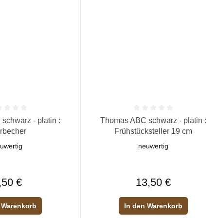
 Bewertung von 0 von 5 Sternen
Durchschnittliche Bewertung von 0 vo
chwarz - platin :
Thomas ABC schwarz - platin :
rbecher
Frühstücksteller 19 cm
uwertig
neuwertig
Regulärer Preis:
Regulärer Preis:
,50 €
13,50 €
 Warenkorb
In den Warenkorb