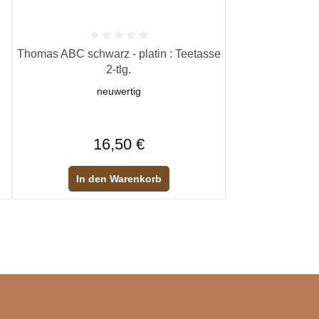
n 5 Sternen
Durchschnittliche Bewertung von 0 von 5 Sternen
Thomas ABC schwarz - platin : Teetasse
2-tlg.
neuwertig
Regulärer Preis:
16,50 €
In den Warenkorb