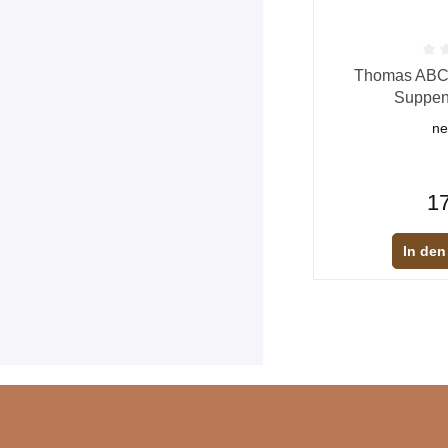
Durchschnittliche
Thomas ABC s
Suppent
ne
17
In den