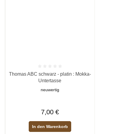
n 5 Sternen
Durchschnittliche Bewertung von 0 von 5 Sternen
Thomas ABC schwarz - platin : Mokka-
Untertasse
neuwertig
Regulärer Preis:
7,00 €
In den Warenkorb