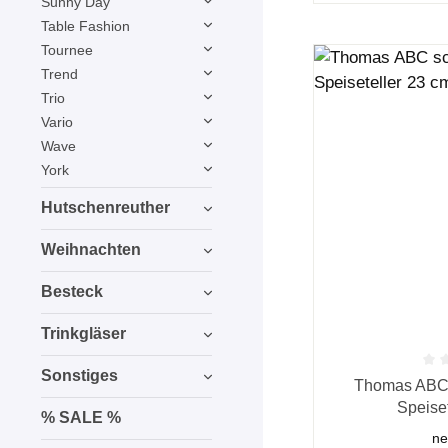
Sunny Day
Table Fashion
Tournee
Trend
Trio
Vario
Wave
York
Hutschenreuther
Weihnachten
Besteck
Trinkgläser
Sonstiges
Durchschnittliche
Thomas ABC s
Speise
% SALE %
ne