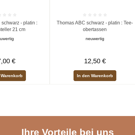
 Bewertung von 0 von 5 Sternen
Durchschnittliche Bewertung von 0 vo
chwarz - platin :
Thomas ABC schwarz - platin : Tee-
eller 21 cm
obertassen
uwertig
neuwertig
Regulärer Preis:
Regulärer Preis:
,00 €
12,50 €
 Warenkorb
In den Warenkorb
Ihre Vorteile bei uns