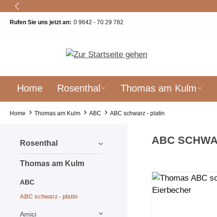
um Hauptinhalt springen
Zur Suche springen
Zur Hauptnavigation springen
Rufen Sie uns jetzt an:
0 9642 - 70 29 782
Home
Rosenthal
Thomas am Kulm
Home
Thomas am Kulm
ABC
ABC schwarz - platin
ABC SCHWAR
Rosenthal
Thomas am Kulm
ABC
ABC schwarz - platin
Amici