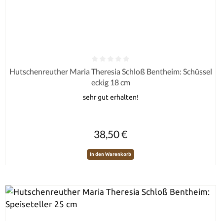
Durchschnittliche Bewertung von 0 von 5 Sternen
Hutschenreuther Maria Theresia Schloß Bentheim: Schüssel
eckig 18 cm
sehr gut erhalten!
Regulärer Preis:
38,50 €
In den Warenkorb