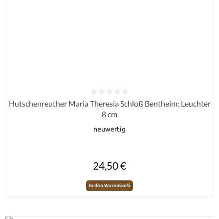
Durchschnittliche Bewertung von 0 von 5 Sternen
Hutschenreuther Maria Theresia Schloß Bentheim: Leuchter
8 cm
neuwertig
Regulärer Preis:
24,50 €
In den Warenkorb