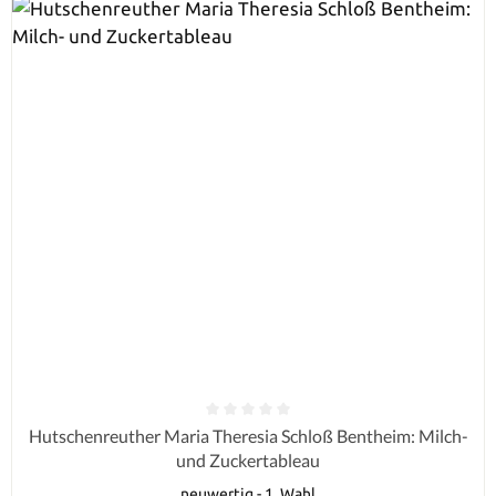
Durchschnittliche Bewertung von 0 von 5 Sternen
Hutschenreuther Maria Theresia Schloß Bentheim: Milch-
und Zuckertableau
neuwertig - 1. Wahl