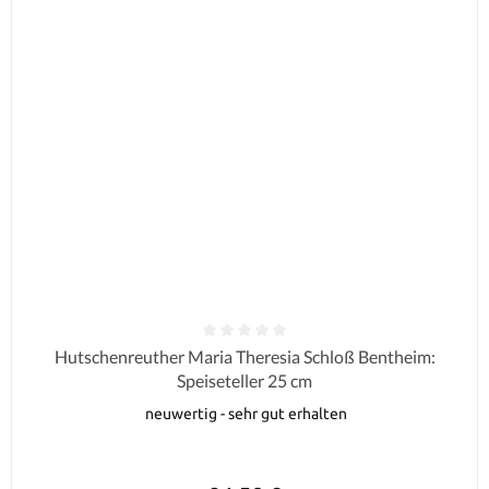
Durchschnittliche Bewertung von 0 von 5 Sternen
Hutschenreuther Maria Theresia Schloß Bentheim:
Speiseteller 25 cm
neuwertig - sehr gut erhalten
Regulärer Preis: