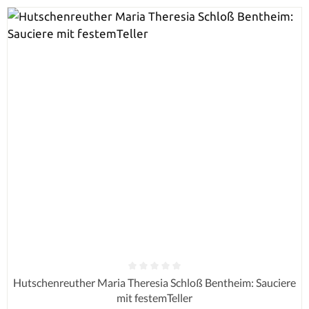
Durchschnittliche Bewertung von 0 von 5 Sternen
Hutschenreuther Maria Theresia Schloß Bentheim: Sauciere
mit festemTeller