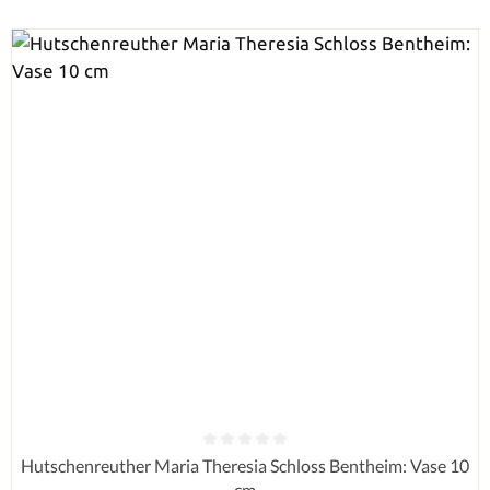
Durchschnittliche Bewertung von 0 von 5 Sternen
Hutschenreuther Maria Theresia Schloss Bentheim: Vase 10
cm