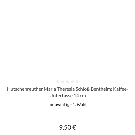
Durchschnittliche Bewertung von 0 von 5 Sternen
Hutschenreuther Maria Theresia Schloß Bentheim: Kaffee-
Untertasse 14 cm
neuwertig - 1. Wahl
Regulärer Preis:
9,50 €