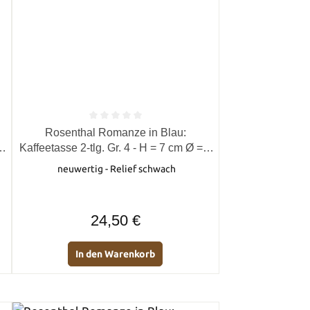
von 5 Sternen
Durchschnittliche Bewertung von 0 von 5 Sternen
Rosenthal Romanze in Blau:
8
Kaffeetasse 2-tlg. Gr. 4 - H = 7 cm Ø = 8
cm UT = 15 cm - II. Wahl
neuwertig - Relief schwach
Regulärer Preis:
24,50 €
In den Warenkorb