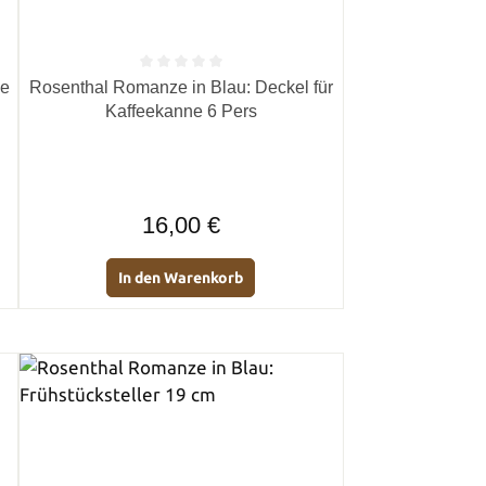
von 5 Sternen
Durchschnittliche Bewertung von 0 von 5 Sternen
se
Rosenthal Romanze in Blau: Deckel für
Kaffeekanne 6 Pers
Regulärer Preis:
16,00 €
In den Warenkorb