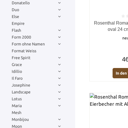
Donatello
Duo
Else
Durchschnittlich
Rosenthal Roman
Empire
oval 24 c
Flash
Form 2000
ne
Form ohne Namen
Format Weiss
Free Spirit
46
Grace
Idillio
In de
Il Faro
Josephine
Landscape
Lotus
Maria
Mesh
Monbijou
Moon