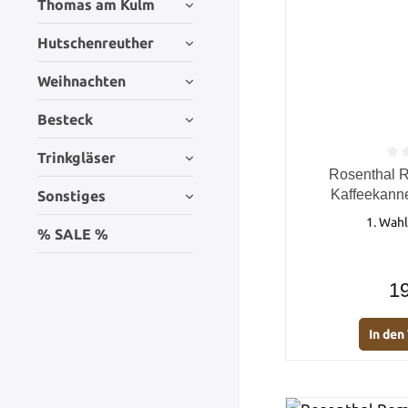
Thomas am Kulm
Hutschenreuther
Weihnachten
Besteck
Trinkgläser
Durchschnittlich
Rosenthal R
Kaffeekanne 
Sonstiges
1. Wahl
% SALE %
19
In de