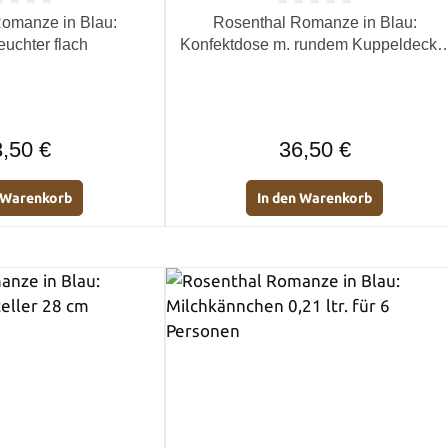
e Bewertung von 0 von 5 Sternen
Durchschnittliche Bewertung von 0 
omanze in Blau:
Rosenthal Romanze in Blau:
euchter flach
Konfektdose m. rundem Kuppeldeckel
15 cm
Regulärer Preis:
Regulärer Preis:
,50 €
36,50 €
n Warenkorb
In den Warenkorb