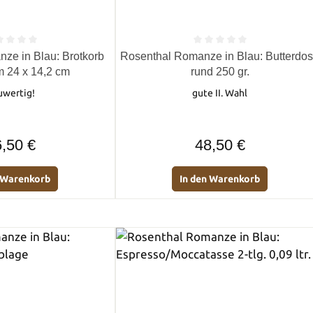
e Bewertung von 0 von 5 Sternen
Durchschnittliche Bewertung von 0 
ze in Blau: Brotkorb
Rosenthal Romanze in Blau: Butterdo
m 24 x 14,2 cm
rund 250 gr.
uwertig!
gute II. Wahl
Regulärer Preis:
Regulärer Preis:
,50 €
48,50 €
n Warenkorb
In den Warenkorb