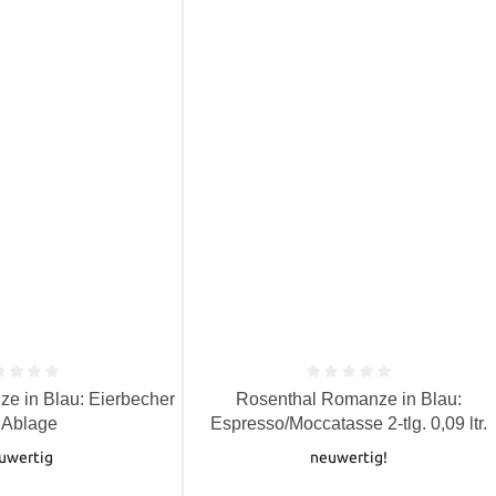
e Bewertung von 0 von 5 Sternen
Durchschnittliche Bewertung von 0 
e in Blau: Eierbecher
Rosenthal Romanze in Blau:
 Ablage
Espresso/Moccatasse 2-tlg. 0,09 ltr.
uwertig
neuwertig!