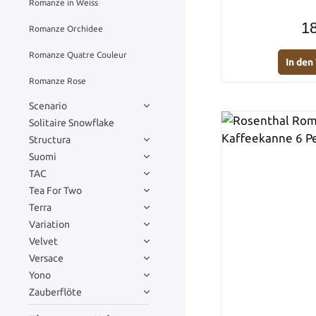
Romanze in Weiss
18
Romanze Orchidee
Romanze Quatre Couleur
In de
Romanze Rose
Scenario
Solitaire Snowflake
Structura
Suomi
TAC
Tea For Two
Terra
Variation
Velvet
Versace
Yono
Zauberflöte