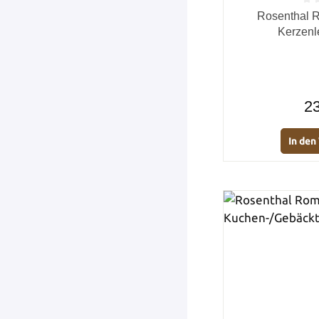
Durchschnittlich
Rosenthal R
Kerzenl
23
In de