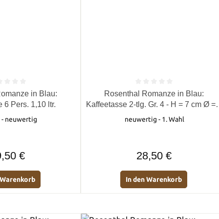
e Bewertung von 0 von 5 Sternen
Durchschnittliche Bewertung von 0 
omanze in Blau:
Rosenthal Romanze in Blau:
6 Pers. 1,10 ltr.
Kaffeetasse 2-tlg. Gr. 4 - H = 7 cm Ø = 
cm UT = 15 cm
 - neuwertig
neuwertig - 1. Wahl
Regulärer Preis:
Regulärer Preis:
,50 €
28,50 €
n Warenkorb
In den Warenkorb