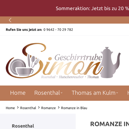
um Hauptinhalt springen
Zur Suche springen
Zur Hauptnavigation springen
Sommeraktion: Jetzt bis zu 20 %
Rufen Sie uns jetzt an:
0 9642 - 70 29 782
Home
Rosenthal
Thomas am Kulm
Home
Rosenthal
Romanze
Romanze in Blau
ROMANZE I
Rosenthal