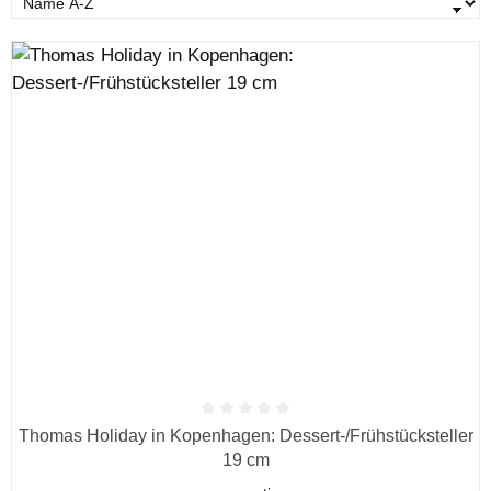
Durchschnittliche Bewertung von 0 von 5 Sternen
Thomas Holiday in Kopenhagen: Dessert-/Frühstücksteller
19 cm