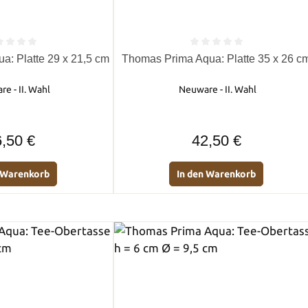
e Bewertung von 0 von 5 Sternen
Durchschnittliche Bewertung von 0 
: Platte 29 x 21,5 cm
Thomas Prima Aqua: Platte 35 x 26 c
e - II. Wahl
Neuware - II. Wahl
Regulärer Preis:
Regulärer Preis:
,50 €
42,50 €
n Warenkorb
In den Warenkorb