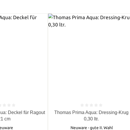
e Bewertung von 0 von 5 Sternen
Durchschnittliche Bewertung von 0 
a: Deckel für Ragout
Thomas Prima Aqua: Dressing-Krug
21 cm
0,30 ltr.
euware
Neuware - gute II. Wahl