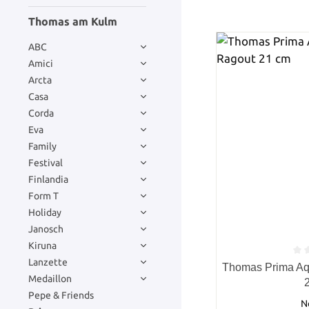
Thomas am Kulm
ABC
Amici
Arcta
Casa
Corda
Eva
Family
Festival
Finlandia
Form T
Holiday
Janosch
Kiruna
Lanzette
Durchschnittlich
Thomas Prima Aqu
Medaillon
Pepe & Friends
N