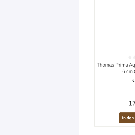
Durchschnittlich
Thomas Prima Aqu
6 cm 
N
17
In de