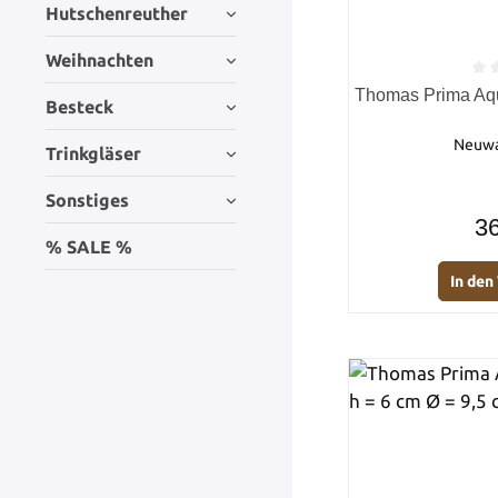
Hutschenreuther
Weihnachten
Durchschnittlich
Thomas Prima Aqua
Besteck
Neuwar
Trinkgläser
Sonstiges
36
% SALE %
In de