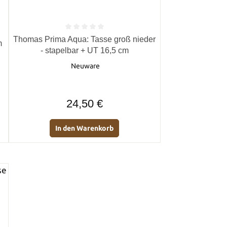
Durchschnittliche Bewertung von 0 von 5 Sternen
Thomas Prima Aqua: Tasse groß nieder
von 5 Sternen
m
- stapelbar + UT 16,5 cm
Neuware
Regulärer Preis:
24,50 €
In den Warenkorb