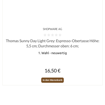
SHOPWARE AG
Durchschnittliche Bewertung von 0 von 5 Sternen
Thomas Sunny Day Light Grey: Espresso-Obertasse Höhe:
5,5 cm; Durchmesser oben: 6 cm;
1. Wahl - neuwertig
Regulärer Preis:
16,50 €
In den Warenkorb