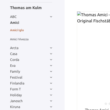
Thomas am Kulm
ABC
Amici
Amici Iglo
Amici Vivezza
Arcta
Casa
Corda
Eva
Family
Festival
Finlandia
Form T
Holiday
Janosch
Kiruna
Durchschnittlich
Thomas Amici -