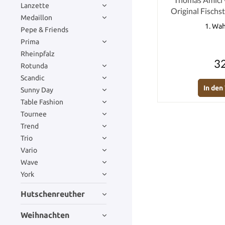
Lanzette
Original Fischs
Medaillon
1. Wah
Pepe & Friends
Prima
Rheinpfalz
32
Rotunda
Scandic
In de
Sunny Day
Table Fashion
Tournee
Trend
Trio
Vario
Wave
York
Hutschenreuther
Weihnachten