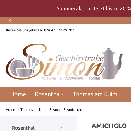
um Hauptinhalt springen
Zur Suche springen
Zur Hauptnavigation springen
Sommeraktion: Jetzt bis zu 20 %
Rufen Sie uns jetzt an:
0 9642 - 70 29 782
Home
Rosenthal
Thomas am Kulm
Home
Thomas am Kulm
Amici
Amici Iglo
AMICI IGLO
Rosenthal