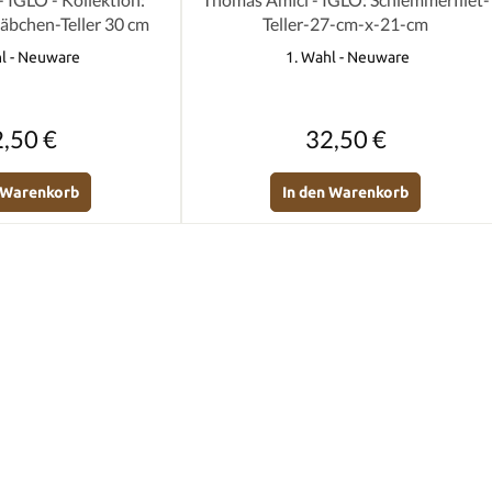
täbchen-Teller 30 cm
Teller-27-cm-x-21-cm
l - Neuware
1. Wahl - Neuware
Regulärer Preis:
Regulärer Preis:
,50 €
32,50 €
n Warenkorb
In den Warenkorb