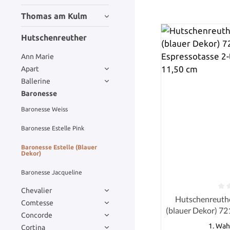
Thomas am Kulm
Hutschenreuther
Ann Marie
Apart
Ballerine
Baronesse
Baronesse Weiss
Baronesse Estelle Pink
Baronesse Estelle (Blauer
Dekor)
Baronesse Jacqueline
Chevalier
Durchschnittlich
Hutschenreuthe
Comtesse
(blauer Dekor) 72
Concorde
tlg. 0,10 l
1. Wah
Cortina