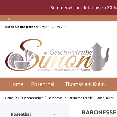
um Hauptinhalt springen
Zur Suche springen
Zur Hauptnavigation springen
Sommeraktion: Jetzt bis zu 20 %
Rufen Sie uns jetzt an:
0 9642 - 70 29 782
Home
Rosenthal
Thomas am Kulm
Home
Hutschenreuther
Baronesse
Baronesse Estelle (Blauer Dekor)
BARONESSE 
Rosenthal