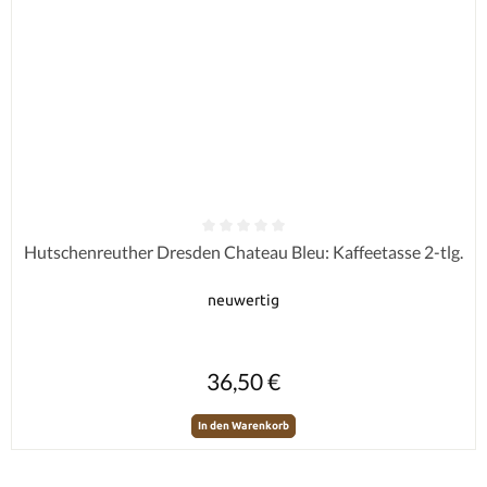
Durchschnittliche Bewertung von 0 von 5 Sternen
Hutschenreuther Dresden Chateau Bleu: Kaffeetasse 2-tlg.
neuwertig
Regulärer Preis:
36,50 €
In den Warenkorb