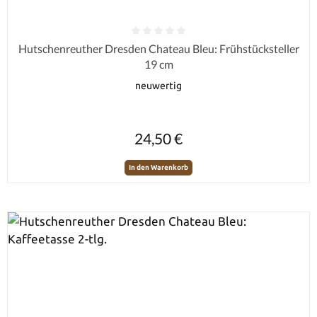
Durchschnittliche Bewertung von 0 von 5 Sternen
Hutschenreuther Dresden Chateau Bleu: Frühstücksteller
19 cm
neuwertig
Regulärer Preis:
24,50 €
In den Warenkorb