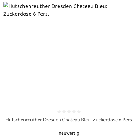
Durchschnittliche Bewertung von 0 von 5 Sternen
Hutschenreuther Dresden Chateau Bleu: Zuckerdose 6 Pers.
neuwertig