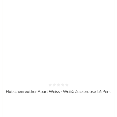
Durchschnittliche Bewertung von 0 von 5 Sternen
Hutschenreuther Apart Weiss - Weiß: Zuckerdose f. 6 Pers.