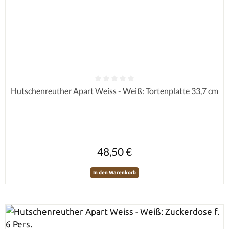
Durchschnittliche Bewertung von 0 von 5 Sternen
Hutschenreuther Apart Weiss - Weiß: Tortenplatte 33,7 cm
Regulärer Preis:
48,50 €
In den Warenkorb