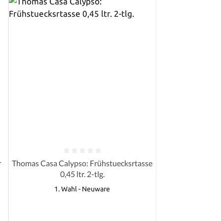
von 5 Sternen
Durchschnittliche Bewertung von 0 von 5 Sternen
r
Thomas Casa Calypso: Frühstuecksrtasse
0,45 ltr. 2-tlg.
1. Wahl - Neuware
Regulärer Preis: