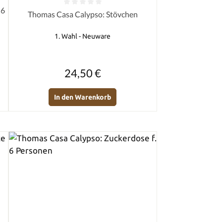
von 5 Sternen
 6
Durchschnittliche Bewertung von 0 von 5 Sternen
Thomas Casa Calypso: Stövchen
1. Wahl - Neuware
Regulärer Preis:
24,50 €
In den Warenkorb