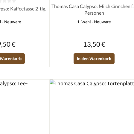
Durchschnittliche Bewertung von 0 
Thomas Casa Calypso: Milchkännchen f.
e Bewertung von 0 von 5 Sternen
so: Kaffeetasse 2-tlg.
Personen
l - Neuware
1. Wahl - Neuware
Regulärer Preis:
Regulärer Preis:
,50 €
13,50 €
n Warenkorb
In den Warenkorb