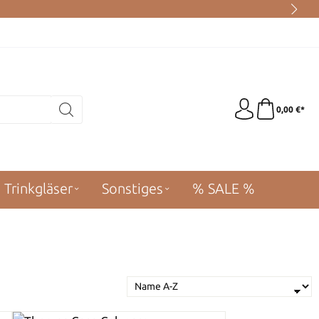
0,00 €*
Trinkgläser
Sonstiges
% SALE %