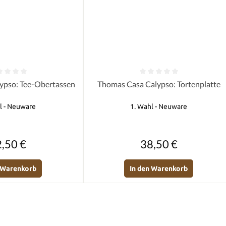
e Bewertung von 0 von 5 Sternen
Durchschnittliche Bewertung von 0 
ypso: Tee-Obertassen
Thomas Casa Calypso: Tortenplatte
l - Neuware
1. Wahl - Neuware
Regulärer Preis:
Regulärer Preis:
,50 €
38,50 €
n Warenkorb
In den Warenkorb