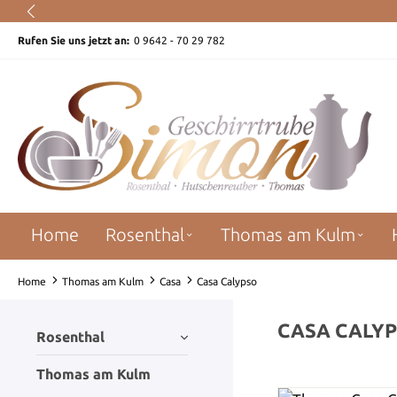
um Hauptinhalt springen
Zur Suche springen
Zur Hauptnavigation springen
Rufen Sie uns jetzt an:
0 9642 - 70 29 782
Home
Rosenthal
Thomas am Kulm
Home
Thomas am Kulm
Casa
Casa Calypso
CASA CALY
Rosenthal
Thomas am Kulm