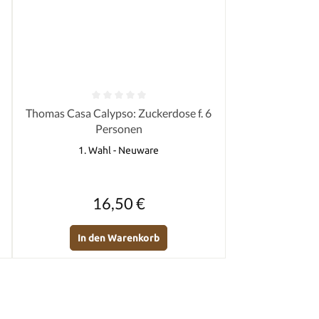
Durchschnittliche Bewertung von 0 von 5 Sternen
Thomas Casa Calypso: Zuckerdose f. 6
von 5 Sternen
Personen
1. Wahl - Neuware
Regulärer Preis:
16,50 €
In den Warenkorb