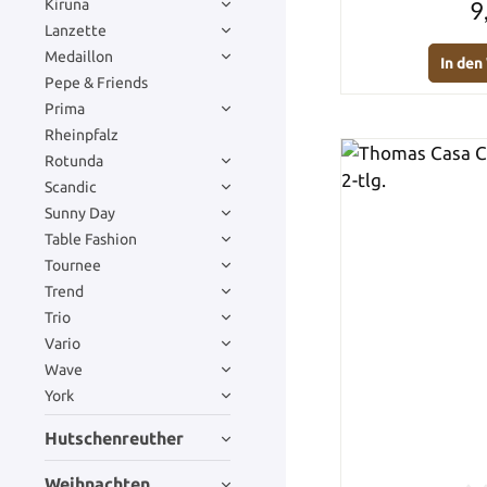
9
Kiruna
Lanzette
Medaillon
In de
Pepe & Friends
Prima
Rheinpfalz
Rotunda
Scandic
Sunny Day
Table Fashion
Tournee
Trend
Trio
Vario
Wave
York
Hutschenreuther
Weihnachten