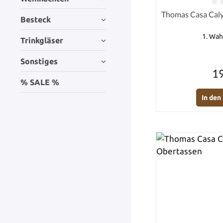
Durchschnittlich
Thomas Casa Calyp
Besteck
1. Wah
Trinkgläser
Sonstiges
19
% SALE %
In de