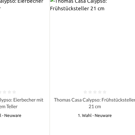
e Bewertung von 0 von 5 Sternen
Durchschnittliche Bewertung von 0 
ypso: Eierbecher mit
Thomas Casa Calypso: Frühstückstelle
em Teller
21 cm
l - Neuware
1. Wahl - Neuware
Regulärer Preis:
Regulärer Preis: