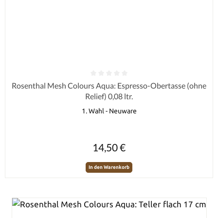
Durchschnittliche Bewertung von 0 von 5 Sternen
Rosenthal Mesh Colours Aqua: Espresso-Obertasse (ohne
Relief) 0,08 ltr.
1. Wahl - Neuware
Regulärer Preis:
14,50 €
In den Warenkorb