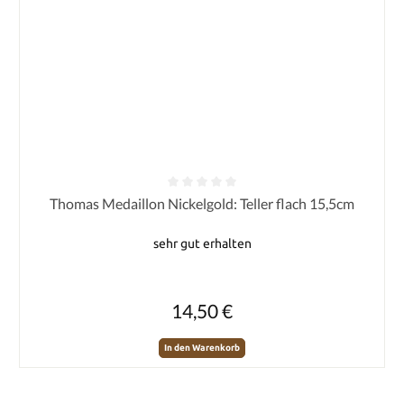
Durchschnittliche Bewertung von 0 von 5 Sternen
Thomas Medaillon Nickelgold: Teller flach 15,5cm
sehr gut erhalten
Regulärer Preis:
14,50 €
In den Warenkorb