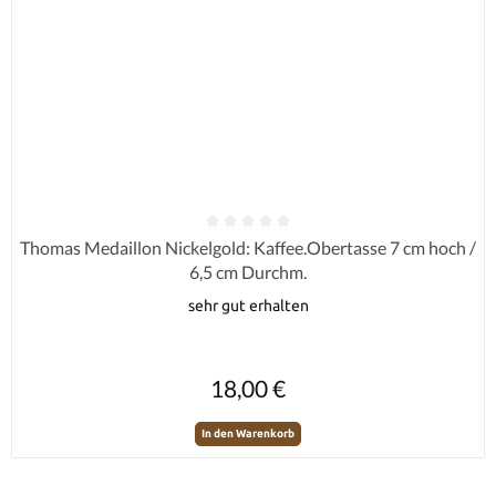
Durchschnittliche Bewertung von 0 von 5 Sternen
Thomas Medaillon Nickelgold: Kaffee.Obertasse 7 cm hoch /
6,5 cm Durchm.
sehr gut erhalten
Regulärer Preis:
18,00 €
In den Warenkorb