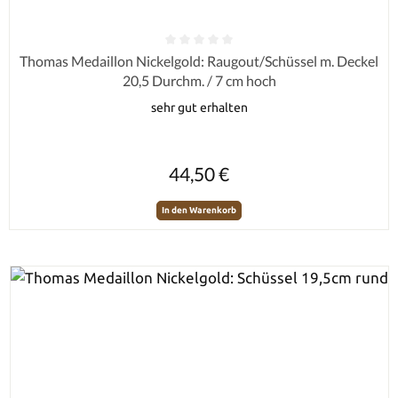
Durchschnittliche Bewertung von 0 von 5 Sternen
Thomas Medaillon Nickelgold: Raugout/Schüssel m. Deckel
20,5 Durchm. / 7 cm hoch
sehr gut erhalten
Regulärer Preis:
44,50 €
In den Warenkorb