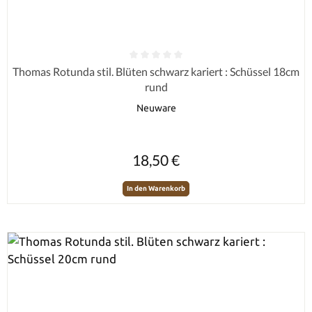
Durchschnittliche Bewertung von 0 von 5 Sternen
Thomas Rotunda stil. Blüten schwarz kariert : Schüssel 18cm
rund
Neuware
Regulärer Preis:
18,50 €
In den Warenkorb