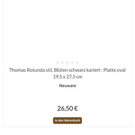
Durchschnittliche Bewertung von 0 von 5 Sternen
Thomas Rotunda stil. Blüten schwarz kariert : Platte oval
19,5 x 27,5 cm
Neuware
Regulärer Preis:
26,50 €
In den Warenkorb