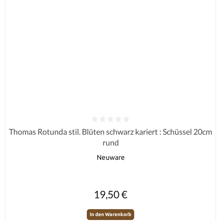
Durchschnittliche Bewertung von 0 von 5 Sternen
Thomas Rotunda stil. Blüten schwarz kariert : Schüssel 20cm
rund
Neuware
Regulärer Preis:
19,50 €
In den Warenkorb