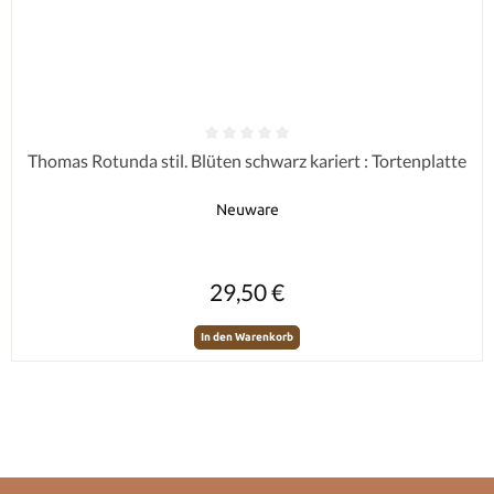
Durchschnittliche Bewertung von 0 von 5 Sternen
Thomas Rotunda stil. Blüten schwarz kariert : Tortenplatte
Neuware
Regulärer Preis:
29,50 €
In den Warenkorb