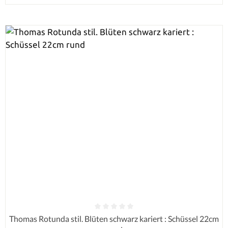
Durchschnittliche Bewertung von 0 von 5 Sternen
Thomas Rotunda stil. Blüten schwarz kariert : Schüssel 22cm