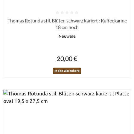
Durchschnittliche Bewertung von 0 von 5 Sternen
Thomas Rotunda stil. Blüten schwarz kariert : Kaffeekanne
18 cm hoch
Neuware
Regulärer Preis:
20,00 €
In den Warenkorb