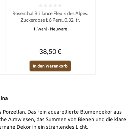
von 5 Sternen
Durchschnittliche Bewertung von 0 von 5 Sternen
Rosenthal Brillance Fleurs des Alpes:
Zuckerdose f. 6 Pers., 0,32 ltr.
1. Wahl - Neuware
Regulärer Preis:
38,50 €
In den Warenkorb
hina
s Porzellan. Das fein aquarellierte Blumendekor aus
che Almwiesen, das Summen von Bienen und die klare
rnahe Dekor in ein strahlendes Licht.