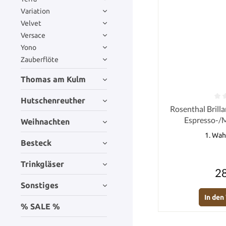
Variation
Velvet
Versace
Yono
Zauberflöte
Thomas am Kulm
Hutschenreuther
Durchschnittlich
Rosenthal Brilla
Espresso-/M
Weihnachten
1. Wah
Besteck
Trinkgläser
28
Sonstiges
In de
% SALE %