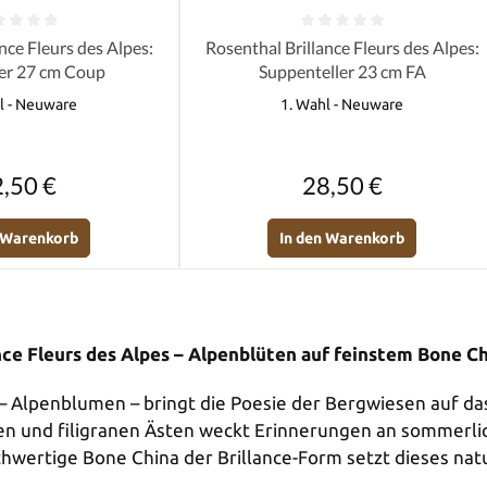
e Bewertung von 0 von 5 Sternen
Durchschnittliche Bewertung von 0 
nce Fleurs des Alpes:
Rosenthal Brillance Fleurs des Alpes:
ler 27 cm Coup
Suppenteller 23 cm FA
l - Neuware
1. Wahl - Neuware
Regulärer Preis:
Regulärer Preis:
,50 €
28,50 €
n Warenkorb
In den Warenkorb
nce Fleurs des Alpes – Alpenblüten auf feinstem Bone C
 – Alpenblumen – bringt die Poesie der Bergwiesen auf da
n und filigranen Ästen weckt Erinnerungen an sommerli
chwertige Bone China der Brillance-Form setzt dieses natu