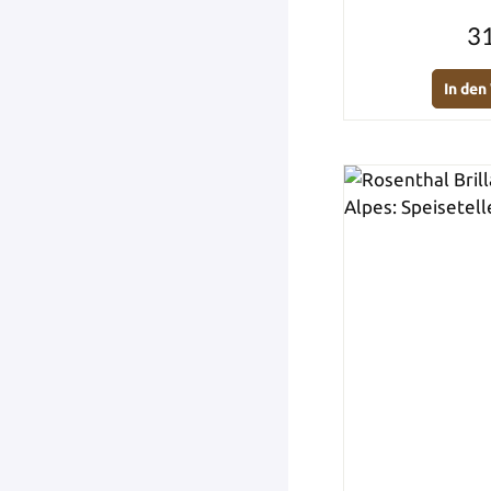
31
In de