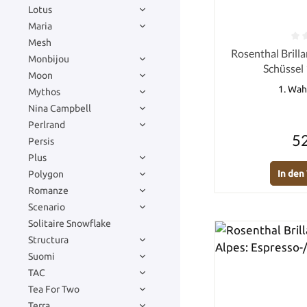
Lotus
Maria
Mesh
Durchschnittlich
Rosenthal Brillance Fleurs des
Monbijou
Schüssel 
Moon
1. Wah
Mythos
Nina Campbell
Perlrand
52
Persis
Plus
In de
Polygon
Romanze
Scenario
Solitaire Snowflake
Structura
Suomi
TAC
Tea For Two
Terra