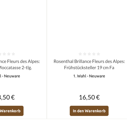
e Bewertung von 0 von 5 Sternen
Durchschnittliche Bewertung von 0 
nce Fleurs des Alpes:
Rosenthal Brillance Fleurs des Alpes:
occatasse 2-tlg.
Frühstücksteller 19 cm Fa
l - Neuware
1. Wahl - Neuware
Regulärer Preis:
Regulärer Preis:
,50 €
16,50 €
n Warenkorb
In den Warenkorb