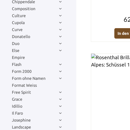
Chippendale
Composition
Culture
62
Cupola
Curve
In de
Donatello
Duo
Else
Empire
Flash
Form 2000
Form ohne Namen
Format Weiss
Free Spirit
Grace
Idillio
Il Faro
Josephine
Landscape