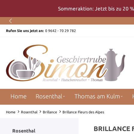
um Hauptinhalt springen
Zur Suche springen
Zur Hauptnavigation springen
Sommeraktion: Jetzt bis zu 20 %
Rufen Sie uns jetzt an:
0 9642 - 70 29 782
Home
Rosenthal
Thomas am Kulm
Home
Rosenthal
Brillance
Brillance Fleurs des Alpes
BRILLANCE 
Rosenthal