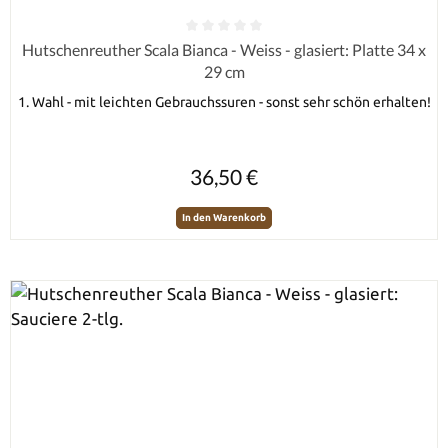
Durchschnittliche Bewertung von 0 von 5 Sternen
Hutschenreuther Scala Bianca - Weiss - glasiert: Platte 34 x
29 cm
1. Wahl - mit leichten Gebrauchssuren - sonst sehr schön erhalten!
Regulärer Preis:
36,50 €
In den Warenkorb