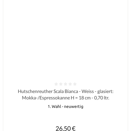
Durchschnittliche Bewertung von 0 von 5 Sternen
Hutschenreuther Scala Bianca - Weiss - glasiert:
Mokka-/Espressokanne H = 18 cm - 0,70 ltr.
1. Wahl - neuwertig
Regulärer Preis:
26,50 €