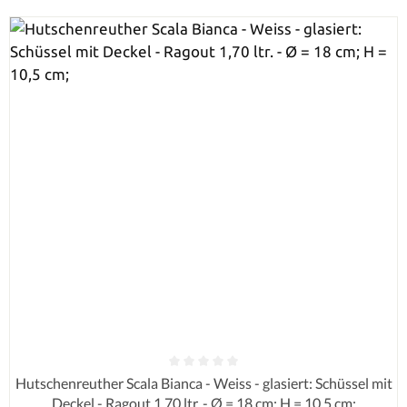
Durchschnittliche Bewertung von 0 von 5 Sternen
Hutschenreuther Scala Bianca - Weiss - glasiert: Schüssel mit
Deckel - Ragout 1,70 ltr. - Ø = 18 cm; H = 10,5 cm;