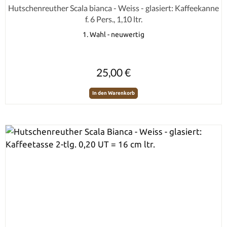
Durchschnittliche Bewertung von 0 von 5 Sternen
Hutschenreuther Scala bianca - Weiss - glasiert: Kaffeekanne
f. 6 Pers., 1,10 ltr.
1. Wahl - neuwertig
Regulärer Preis:
25,00 €
In den Warenkorb