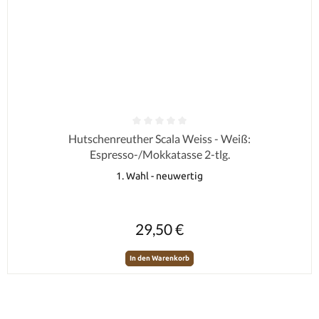
Durchschnittliche Bewertung von 0 von 5 Sternen
Hutschenreuther Scala Weiss - Weiß:
Espresso-/Mokkatasse 2-tlg.
1. Wahl - neuwertig
Regulärer Preis:
29,50 €
In den Warenkorb