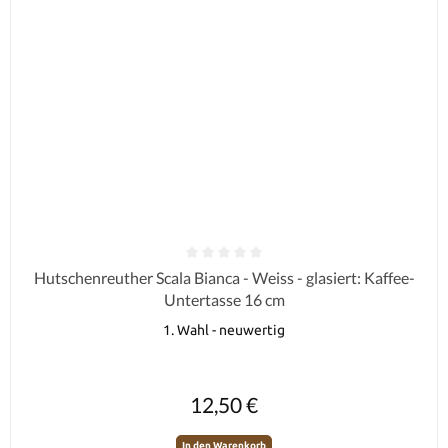
Durchschnittliche Bewertung von 0 von 5 Sternen
Hutschenreuther Scala Bianca - Weiss - glasiert: Kaffee-
Untertasse 16 cm
1. Wahl - neuwertig
Regulärer Preis:
12,50 €
In den Warenkorb