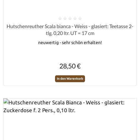
Durchschnittliche Bewertung von 0 von 5 Sternen
Hutschenreuther Scala bianca - Weiss - glasiert: Teetasse 2-
tlg. 0,20 ltr. UT = 17 cm
neuwertig - sehr schön erhalten!
Regulärer Preis:
28,50 €
In den Warenkorb