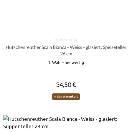
Durchschnittliche Bewertung von 0 von 5 Sternen
Hutschenreuther Scala Bianca - Weiss - glasiert: Speiseteller
26 cm
1. Wahl - neuwertig
Regulärer Preis:
34,50 €
In den Warenkorb