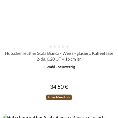
Durchschnittliche Bewertung von 0 von 5 Sternen
Hutschenreuther Scala Bianca - Weiss - glasiert: Kaffeetasse
2-tlg. 0,20 UT = 16 cm ltr.
1. Wahl - neuwertig
Regulärer Preis:
34,50 €
In den Warenkorb