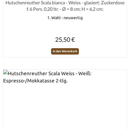
Durchschnittliche Bewertung von 0 von 5 Sternen
Hutschenreuther Scala bianca - Weiss - glasiert: Zuckerdose
f. 6 Pers. 0,20 ltr. - Ø = 8 cm; H = 6,2 cm;
1. Wahl - neuwertig
Regulärer Preis:
25,50 €
In den Warenkorb