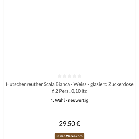
Durchschnittliche Bewertung von 0 von 5 Sternen
Hutschenreuther Scala Bianca - Weiss - glasiert: Zuckerdose
f. 2 Pers., 0,10 ltr.
1. Wahl - neuwertig
Regulärer Preis:
29,50 €
In den Warenkorb