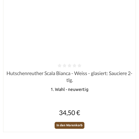
Durchschnittliche Bewertung von 0 von 5 Sternen
Hutschenreuther Scala Bianca - Weiss - glasiert: Sauciere 2-
tlg.
1. Wahl - neuwertig
Regulärer Preis:
34,50 €
In den Warenkorb