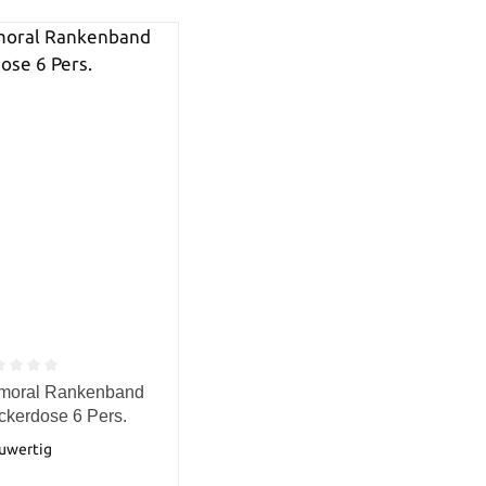
e Bewertung von 0 von 5 Sternen
lmoral Rankenband
ckerdose 6 Pers.
uwertig