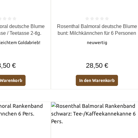
e Bewertung von 0 von 5 Sternen
Durchschnittliche Bewertung von 0 
oral deutsche Blume
Rosenthal Balmoral deutsche Blume
se / Teetasse 2-tlg.
bunt: Milchkännchen für 6 Personen
 leichtem Goldabrieb!
neuwertig
Regulärer Preis:
Regulärer Preis:
,50 €
28,50 €
n Warenkorb
In den Warenkorb