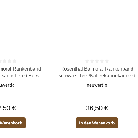
e Bewertung von 0 von 5 Sternen
Durchschnittliche Bewertung von 0 
lmoral Rankenband
Rosenthal Balmoral Rankenband
hkännchen 6 Pers.
schwarz: Tee-/Kaffeekannekanne 6
Pers.
uwertig
neuwertig
Regulärer Preis:
Regulärer Preis:
,50 €
36,50 €
n Warenkorb
In den Warenkorb