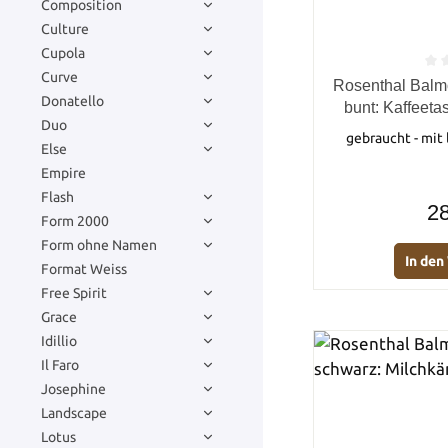
Composition
Culture
Cupola
Curve
Durchschnittlich
Rosenthal Balm
Donatello
bunt: Kaffeetas
Duo
gebraucht - mit
Else
Empire
Flash
28
Form 2000
Form ohne Namen
In de
Format Weiss
Free Spirit
Grace
Idillio
Il Faro
Josephine
Landscape
Lotus