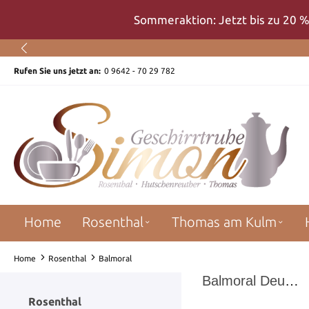
um Hauptinhalt springen
Zur Suche springen
Zur Hauptnavigation springen
Sommeraktion: Jetzt bis zu 20 %
Rufen Sie uns jetzt an:
0 9642 - 70 29 782
Home
Rosenthal
Thomas am Kulm
Home
Rosenthal
Balmoral
Balmoral Deutsche Blume Bunt
Rosenthal