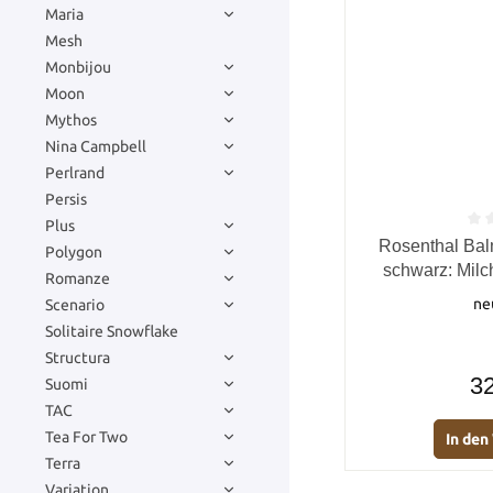
Maria
Mesh
Monbijou
Moon
Mythos
Nina Campbell
Perlrand
Persis
Plus
Durchschnittlich
Rosenthal Ba
Polygon
schwarz: Milc
Romanze
ne
Scenario
Solitaire Snowflake
Structura
32
Suomi
TAC
Tea For Two
In de
Terra
Variation