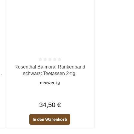
von 5 Sternen
Durchschnittliche Bewertung von 0 von 5 Sternen
Rosenthal Balmoral Rankenband
schwarz: Teetassen 2-tlg.
neuwertig
Regulärer Preis:
34,50 €
In den Warenkorb