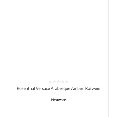
Durchschnittliche Bewertung von 0 von 5 Sternen
Rosenthal Versace Arabesque Amber: Rotwein
Neuware
Regulärer Preis: